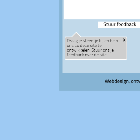
X
Draag je steentje bij en help
ons zo deze site te
ontwikkelen. Stuur ons je
feedback over de site.
Webdesign, ontw