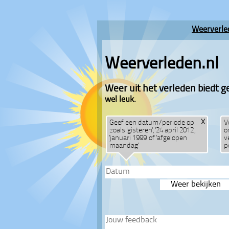
Weerverle
Weerverleden.nl
Weer uit het verleden biedt g
wel leuk.
X
Geef een datum/periode op
V
zoals 'gisteren', '24 april 2012',
o
'januari 1999' of 'afgelopen
v
maandag'
p