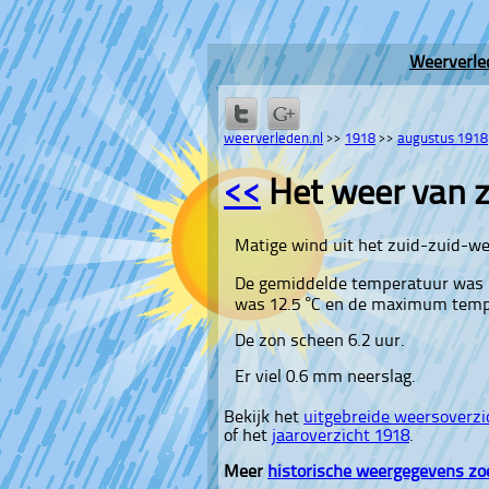
Weerverle
weerverleden.nl
>>
1918
>>
augustus 1918
<<
Het weer van 
Matige wind uit het zuid-zuid-we
De gemiddelde temperatuur was 
was 12.5 °C en de maximum tempe
De zon scheen 6.2 uur.
Er viel 0.6 mm neerslag.
Bekijk het
uitgebreide weersoverzi
of het
jaaroverzicht 1918
.
Meer
historische weergegevens zo