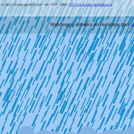
ns beschikbaar gesteld door het KNMI. Meer
informatie over de gegevens
.
Webdesign, ontwerp en realisatie door
u