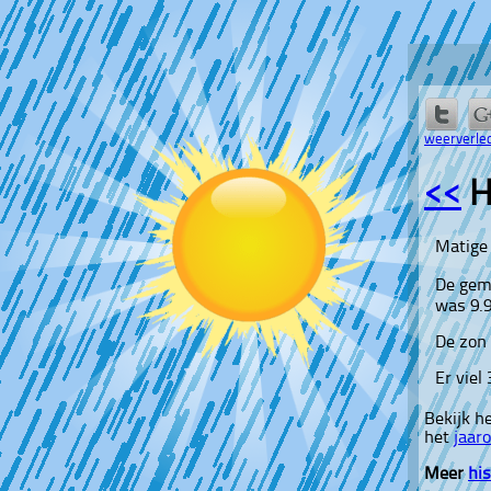
weerverled
<<
H
Matige 
De gem
was 9.
De zon 
Er viel
Bekijk h
het
jaar
Meer
hi