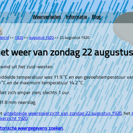
Weerverleden
Informatie
Blog
en.nl
>>
1920
>>
augustus 1920
>>
22 augustus 1920
et weer van zondag 22 augustu
wind uit het zuid-westen.
iddelde temperatuur was 11.9 °C en een gevoelstemperatuur va
9 °C en de maximum temperatuur 14.2 °C.
liet zich amper zien, slechts 1 uur.
 31.8 mm neerslag.
et
uitgebreide weersoverzicht van zondag 22 augustus 1920
, het
overzicht 1920
.
storische weergegevens zoeken
.