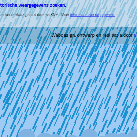
storische weergegevens zoeken
.
ns beschikbaar gesteld door het KNMI. Meer
informatie over de gegevens
.
Webdesign, ontwerp en realisatie door
u