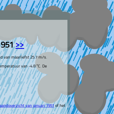
1951
>>
id van maarliefst 25.7 m/s.
emperatuur van -4.8 °C. De
andoverzicht van januari 1951
of het