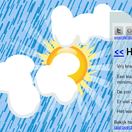
weerverled
<<
H
Vrij kr
Een ko
minimu
De zon 
Er viel
Het wa
Bekijk h
jaarover