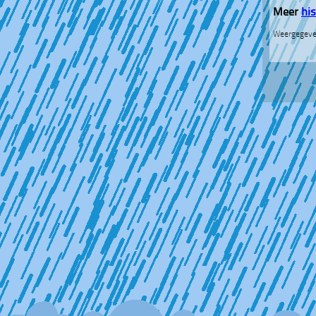
Meer
hi
Weergegeve