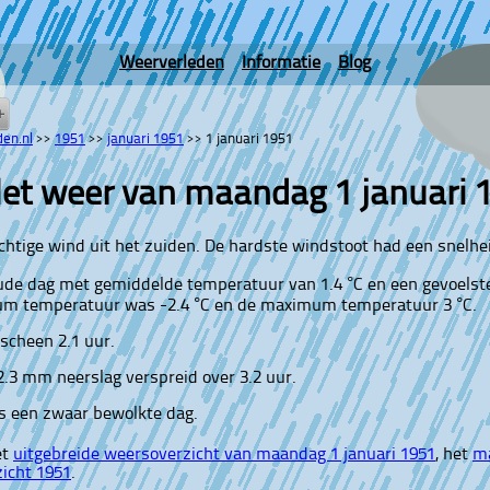
Weerverleden
Informatie
Blog
en.nl
>>
1951
>>
januari 1951
>>
1 januari 1951
et weer van maandag 1 januari 
achtige wind uit het zuiden. De hardste windstoot had een snelhe
ude dag met gemiddelde temperatuur van 1.4 °C en een gevoelst
m temperatuur was -2.4 °C en de maximum temperatuur 3 °C.
scheen 2.1 uur.
 2.3 mm neerslag verspreid over 3.2 uur.
s een zwaar bewolkte dag.
et
uitgebreide weersoverzicht van maandag 1 januari 1951
, het
ma
zicht 1951
.