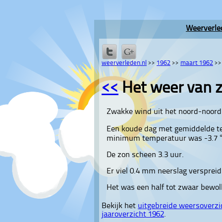
Weerverle
weerverleden.nl
>>
1962
>>
maart 1962
>
<<
Het weer van 
Zwakke wind uit het noord-noord
Een koude dag met gemiddelde te
minimum temperatuur was -3.7 °
De zon scheen 3.3 uur.
Er viel 0.4 mm neerslag verspreid 
Het was een half tot zwaar bewol
Bekijk het
uitgebreide weersoverzi
jaaroverzicht 1962
.