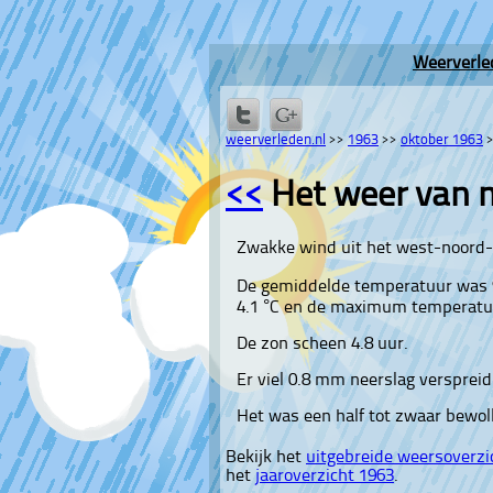
Weerverle
weerverleden.nl
>>
1963
>>
oktober 1963
<<
Het weer van 
Zwakke wind uit het west-noord-
De gemiddelde temperatuur was 
4.1 °C en de maximum temperatuu
De zon scheen 4.8 uur.
Er viel 0.8 mm neerslag verspreid 
Het was een half tot zwaar bewol
Bekijk het
uitgebreide weersoverzi
het
jaaroverzicht 1963
.