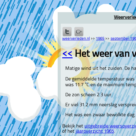
Weerverle
weerverleden.nl
>>
1965
>>
september 19
<<
Het weer van v
Matige wind uit het zuiden. De h
De gemiddelde temperatuur was 
was 11.7 °C en de maximum tempe
De zon scheen 2.3 uur.
Er viel 31.2 mm neerslag versprei
Het was een zwaar bewolkte dag.
Bekijk het
uitgebreide weersoverzi
of het
jaaroverzicht 1965
.