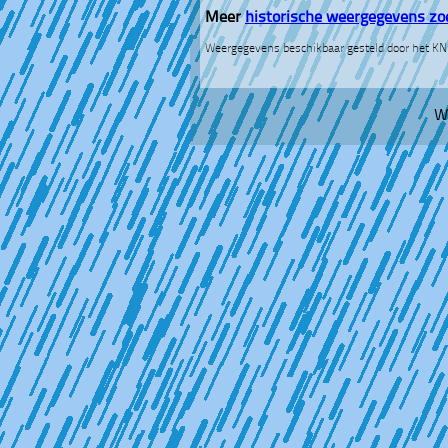
Meer
historische weergegevens zo
Weergegevens beschikbaar gesteld door het K
W