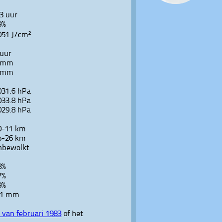
.3 uur
9%
051 J/cm²
 uur
 mm
 mm
031.6 hPa
033.8 hPa
029.8 hPa
0-11 km
5-26 km
nbewolkt
8%
7%
9%
.1 mm
van februari 1983
of het