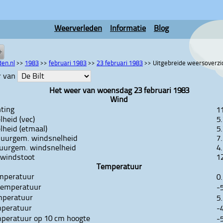
Weerverleden
Informatie
Blog
en.nl
>>
1983
>>
februari 1983
>>
23 februari 1983
>>
Uitgebreide weersoverzi
r van
Het weer van woensdag 23 februari 1983
Wind
ting
1
heid (vec)
5
heid (etmaal)
5
 uurgem. windsnelheid
7
 uurgem. windsnelheid
4
 windstoot
1
Temperatuur
mperatuur
0.
temperatuur
-
mperatuur
5.
mperatuur
-
mperatuur op 10 cm hoogte
-