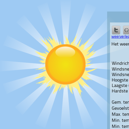
weerverled
Het wee
Windrich
Windsnel
Windsnel
Hoogste
Laagste
Hardste
Gem. te
Gevoels
Max. te
Min. te
Min. te