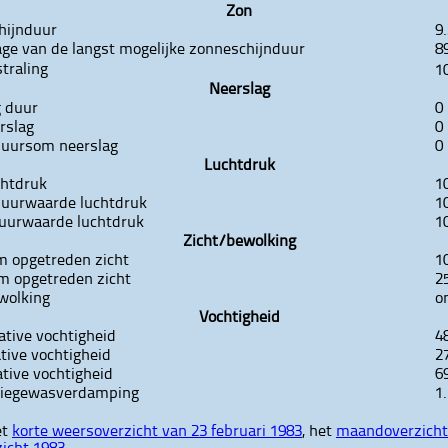
Zon
hijnduur
9
ge van de langst mogelijke zonneschijnduur
8
straling
1
Neerslag
g duur
0
rslag
0
 uursom neerslag
0
Luchtdruk
chtdruk
1
 uurwaarde luchtdruk
1
 uurwaarde luchtdruk
1
Zicht/bewolking
 opgetreden zicht
1
 opgetreden zicht
2
wolking
o
Vochtigheid
ative vochtigheid
4
ative vochtigheid
2
ative vochtigheid
6
tiegewasverdamping
1
et
korte weersoverzicht van 23 februari 1983
, het
maandoverzicht 