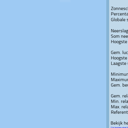
Zonnesc
Percenta
Globale 
Neersla
Som nee
Hoogste
Gem. lu
Hoogste
Laagste
Minimum
Maximum
Gem. be
Gem. rel
Min. rel
Max. rel
Referen
Bekijk h