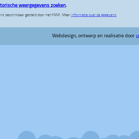
storische weergegevens zoeken
.
ns beschikbaar gesteld door het KNMI. Meer
informatie over de gegevens
.
Webdesign, ontwerp en realisatie door
u