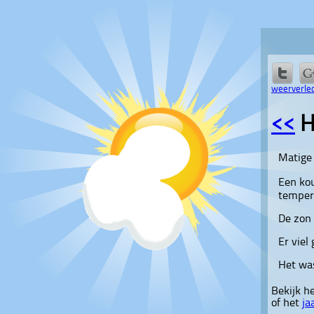
weerverled
<<
H
Matige 
Een ko
temper
De zon 
Er viel
Het was
Bekijk h
of het
ja