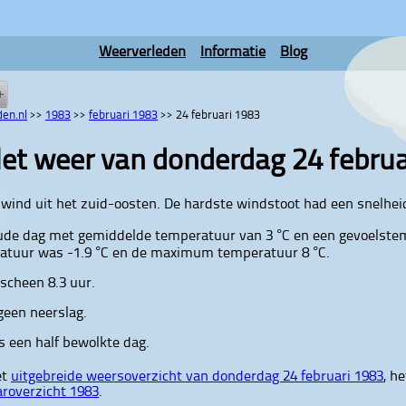
Weerverleden
Informatie
Blog
en.nl
>>
1983
>>
februari 1983
>>
24 februari 1983
et weer van donderdag 24 febru
wind uit het zuid-oosten. De hardste windstoot had een snelhei
ude dag met gemiddelde temperatuur van 3 °C en een gevoelste
atuur was -1.9 °C en de maximum temperatuur 8 °C.
scheen 8.3 uur.
 geen neerslag.
 een half bewolkte dag.
et
uitgebreide weersoverzicht van donderdag 24 februari 1983
, h
aroverzicht 1983
.