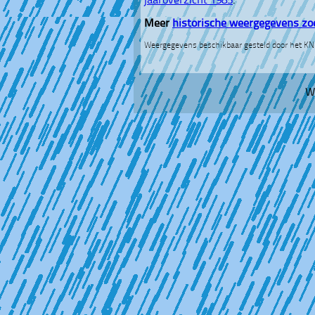
jaaroverzicht 1983
.
Meer
historische weergegevens zo
Weergegevens beschikbaar gesteld door het K
W