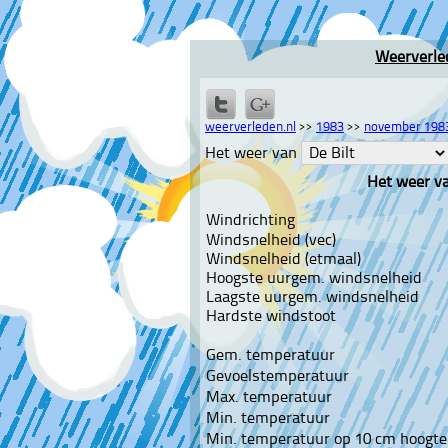
Weerverle
weerverleden.nl
>>
1983
>>
november 198
Het weer van
Het weer v
Windrichting
Windsnelheid (vec)
Windsnelheid (etmaal)
Hoogste uurgem. windsnelheid
Laagste uurgem. windsnelheid
Hardste windstoot
Gem. temperatuur
Gevoelstemperatuur
Max. temperatuur
Min. temperatuur
Min. temperatuur op 10 cm hoogte