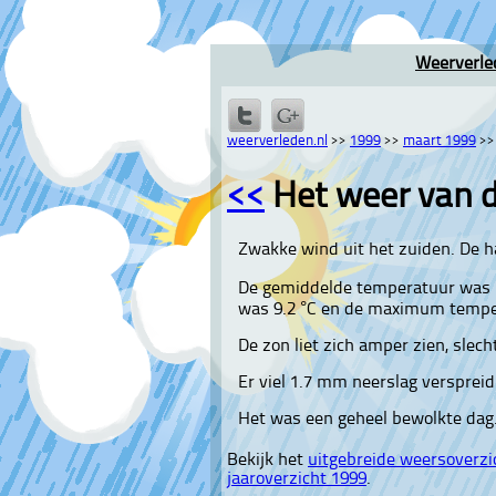
Weerverle
weerverleden.nl
>>
1999
>>
maart 1999
>
<<
Het weer van 
Zwakke wind uit het zuiden. De h
De gemiddelde temperatuur was 
was 9.2 °C en de maximum temper
De zon liet zich amper zien, slech
Er viel 1.7 mm neerslag verspreid 
Het was een geheel bewolkte dag
Bekijk het
uitgebreide weersoverzi
jaaroverzicht 1999
.