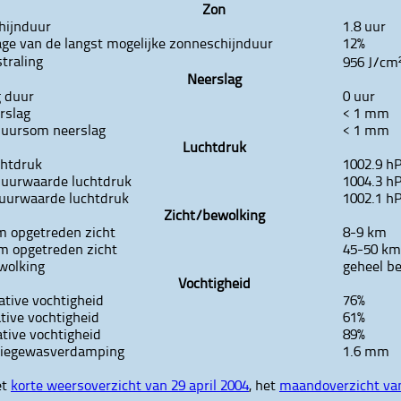
Zon
hijnduur
1.8 uur
ge van de langst mogelijke zonneschijnduur
12%
straling
956 J/cm
Neerslag
g duur
0 uur
rslag
< 1 mm
 uursom neerslag
< 1 mm
Luchtdruk
chtdruk
1002.9 h
 uurwaarde luchtdruk
1004.3 h
 uurwaarde luchtdruk
1002.1 h
Zicht/bewolking
 opgetreden zicht
8-9 km
 opgetreden zicht
45-50 km
wolking
geheel b
Vochtigheid
ative vochtigheid
76%
ative vochtigheid
61%
ative vochtigheid
89%
tiegewasverdamping
1.6 mm
et
korte weersoverzicht van 29 april 2004
, het
maandoverzicht van