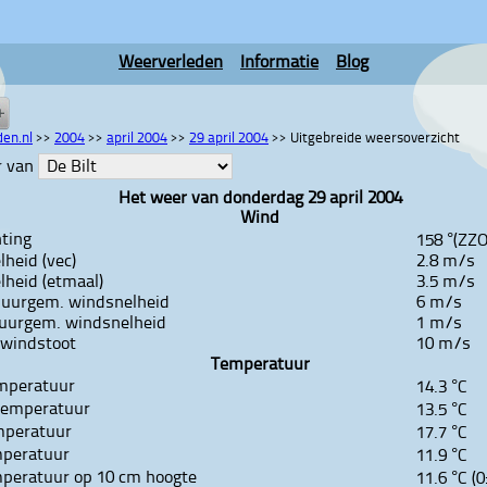
Weerverleden
Informatie
Blog
en.nl
>>
2004
>>
april 2004
>>
29 april 2004
>>
Uitgebreide weersoverzicht
r van
Het weer van donderdag 29 april 2004
Wind
ting
158 °(ZZO
heid (vec)
2.8 m/s
heid (etmaal)
3.5 m/s
 uurgem. windsnelheid
6 m/s
 uurgem. windsnelheid
1 m/s
 windstoot
10 m/s
Temperatuur
mperatuur
14.3 °C
temperatuur
13.5 °C
mperatuur
17.7 °C
mperatuur
11.9 °C
mperatuur op 10 cm hoogte
11.6 °C (0