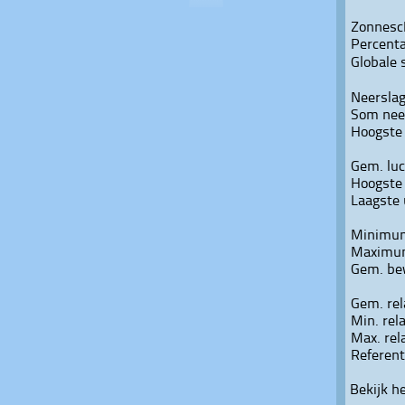
Zonnesc
Percenta
Globale 
Neersla
Som nee
Hoogste
Gem. lu
Hoogste
Laagste
Minimum
Maximum
Gem. be
Gem. rel
Min. rel
Max. rel
Referen
Bekijk h