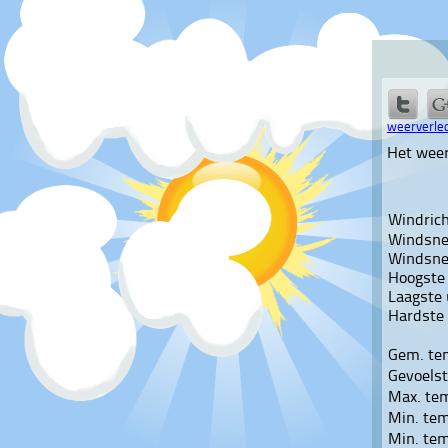
weerverled
Het wee
Windrich
Windsnel
Windsnel
Hoogste
Laagste
Hardste
Gem. te
Gevoels
Max. te
Min. te
Min. te