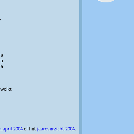
²
Pa
Pa
Pa
ewolkt
 april 2004
of het
jaaroverzicht 2004
.