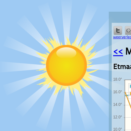
weerverled
<<
M
Etmaa