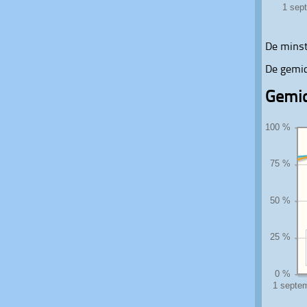
De minst
De gemid
Gemid