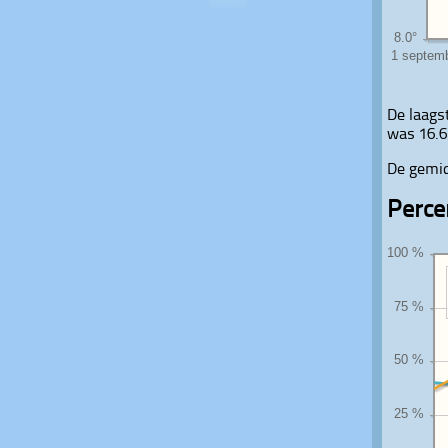
De laags
was 16.6
De gemid
Perce