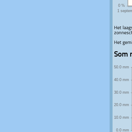
Het laag
zonnesc
Het gemi
Som n